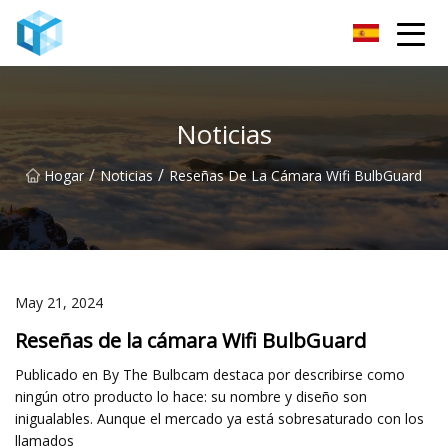
Monitor de bebé Co., Ltd de Nanning
Noticias
/
/
Hogar
Noticias
Reseñas De La Cámara Wifi BulbGuard
May 21, 2024
Reseñas de la cámara Wifi BulbGuard
Publicado en By The Bulbcam destaca por describirse como
ningún otro producto lo hace: su nombre y diseño son
inigualables. Aunque el mercado ya está sobresaturado con los
llamados