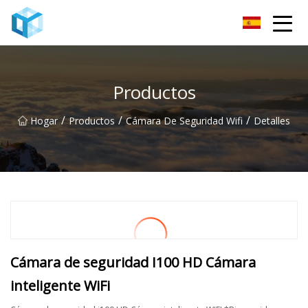
Monitor de bebé Co., Ltd de Nanning
Productos
/
/
/
Hogar
Productos
Cámara De Seguridad Wifi
Detalles
Cámara de seguridad I100 HD Cámara
inteligente WiFi