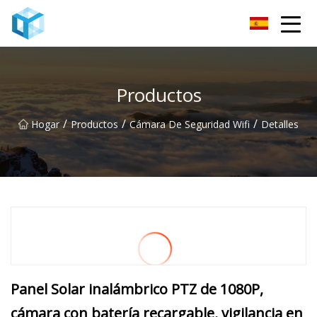
Monitor de bebé Co., Ltd de Nanning
Productos
/
/
/
Hogar
Productos
Cámara De Seguridad Wifi
Detalles
Panel Solar inalámbrico PTZ de 1080P,
cámara con batería recargable, vigilancia en