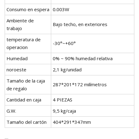
Consumo en espera
0.003W
Ambiente de
Bajo techo, en exteriores
trabajo
temperatura de
-30°~+60°
operacion
Humedad
0% ~ 90% humedad relativa
noroeste
2,1 kg/unidad
Tamaño de la caja
287*201*172 milímetros
de regalo
Cantidad en caja
4 PIEZAS
G.W.
9,5 kg/caja
Tamaño del cartón
404*291*347mm