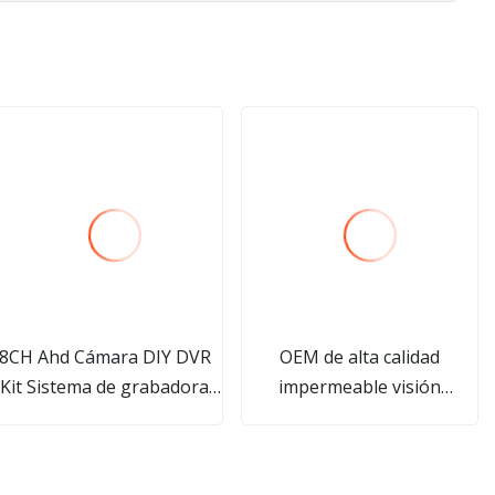
8CH Ahd Cámara DIY DVR
OEM de alta calidad
Kit Sistema de grabadora
impermeable visión
CCTV
nocturna 40MP 1080P
seguridad forestal térmica
inalámbrica celular MMS 4G