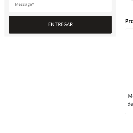
Pr
ENTREGAR
Mo
de
d
d