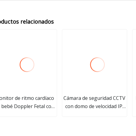
oductos relacionados
nitor de ritmo cardíaco
Cámara de seguridad CCTV
 bebé Doppler Fetal con
con domo de velocidad IP,
etector de ultrasonido
láser infrarrojo IR, visión
portátil Digital de uso
nocturna, 2MP, 32X, luz de
oméstico Prenatal para
estrellas para exteriores