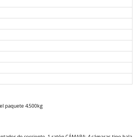
el paquete 4.500kg
ptador de corriente, 1 ratón CÁMARA: 4 cámaras tipo bala