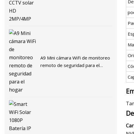
De
po
Pa
Esp
Ma
Or
A9 Mini cámara WiFi de monitoreo
remoto de seguridad para el
Có
hogar
Ca
Em
Tam
De
Car
NVR