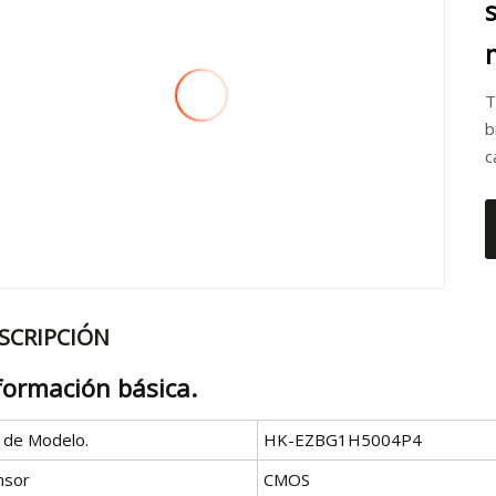
T
b
c
SCRIPCIÓN
formación básica.
º de Modelo.
HK-EZBG1H5004P4
nsor
CMOS