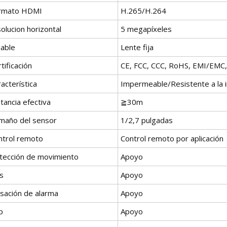
rmato HDMI
H.265/H.264
olucion horizontal
5 megapíxeles
able
Lente fija
tificación
CE, FCC, CCC, RoHS, EMI/EMC
acterística
Impermeable/Resistente a la in
tancia efectiva
≧30m
maño del sensor
1/2,7 pulgadas
ntrol remoto
Control remoto por aplicación
tección de movimiento
Apoyo
s
Apoyo
lsación de alarma
Apoyo
p
Apoyo