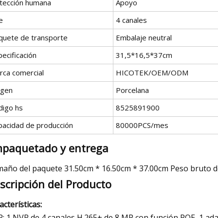
tección humana
Apoyo
e
4 canales
quete de transporte
Embalaje neutral
ecificación
31,5*16,5*37cm
rca comercial
HICOTEK/OEM/ODM
igen
Porcelana
digo hs
8525891900
pacidad de producción
80000PCS/mes
paquetado y entrega
año del paquete 31.50cm * 16.50cm * 37.00cm Peso bruto d
scripción del Producto
acterísticas:
: 1 NVR de 4 canales H.265+ de 8 MP con función POE, 1 ada