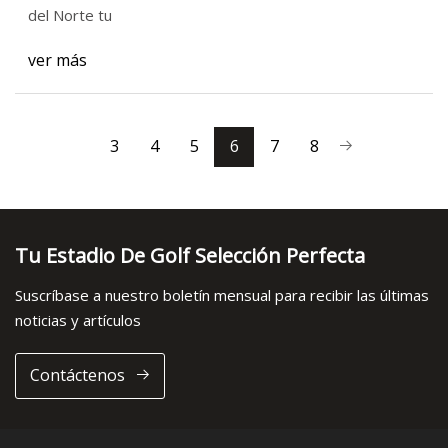
impulsará el crecimiento durante 2021
del Norte tu
ver más
3
4
5
6
7
8
Tu Estadio De Golf Selección Perfecta
Suscríbase a nuestro boletín mensual para recibir las últimas
noticias y artículos
Contáctenos