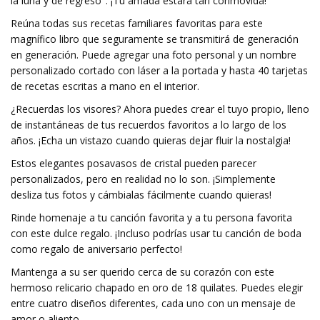
la luna y de regreso". ¡Tu amada estará tan conmovida!
Reúna todas sus recetas familiares favoritas para este
magnífico libro que seguramente se transmitirá de generación
en generación. Puede agregar una foto personal y un nombre
personalizado cortado con láser a la portada y hasta 40 tarjetas
de recetas escritas a mano en el interior.
¿Recuerdas los visores? Ahora puedes crear el tuyo propio, lleno
de instantáneas de tus recuerdos favoritos a lo largo de los
años. ¡Echa un vistazo cuando quieras dejar fluir la nostalgia!
Estos elegantes posavasos de cristal pueden parecer
personalizados, pero en realidad no lo son. ¡Simplemente
desliza tus fotos y cámbialas fácilmente cuando quieras!
Rinde homenaje a tu canción favorita y a tu persona favorita
con este dulce regalo. ¡Incluso podrías usar tu canción de boda
como regalo de aniversario perfecto!
Mantenga a su ser querido cerca de su corazón con este
hermoso relicario chapado en oro de 18 quilates. Puedes elegir
entre cuatro diseños diferentes, cada uno con un mensaje de
amor o aliento.