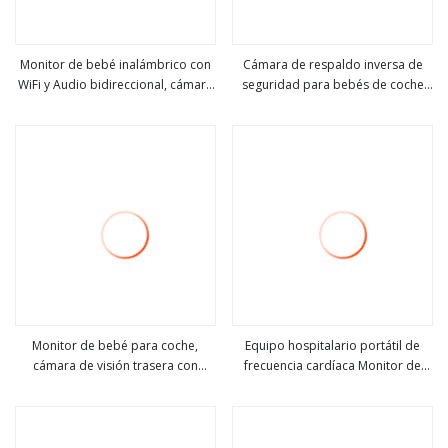
Monitor de bebé inalámbrico con
Cámara de respaldo inversa de
WiFi y Audio bidireccional, cámara
seguridad para bebés de coche
ver más
ver más
remota para aplicación Tuya,
OEM y monitor de coche de 5
sistema de seguridad inteligente
pulgadas
para el hogar, Monitor de bebé
con cámara
Monitor de bebé para coche,
Equipo hospitalario portátil de
cámara de visión trasera con
frecuencia cardíaca Monitor de
ver más
ver más
espejo, pantalla IPS de 5 ", DVR,
paciente materno y fetal para
grabación en bucle facial para
mujeres embarazadas y fetos
bebé