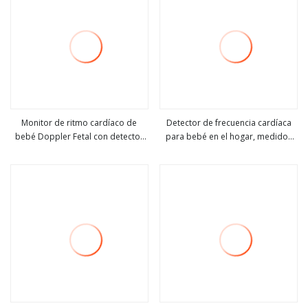
Monitor de ritmo cardíaco de
Detector de frecuencia cardíaca
bebé Doppler Fetal con detector
para bebé en el hogar, medidor
ver más
ver más
de ultrasonido portátil Digital de
Doppler de bolsillo para
uso doméstico Prenatal para
embarazo
mujeres