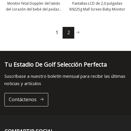
Monitor fetal Doppler del latido
Pantallas LCD de 2,0 pulgadas
del corazón del bebé del pedazo
Ili9225g Mall Screen Baby Monitor
ver más
ver más
del corazón del embarazo normal
de la gracia médica de la
fabricación
1
2
Tu Estadio De Golf Selección Perfecta
Suscríbase a nuestro boletín mensual para recibir las últimas
noticias y artículos
Contáctenos