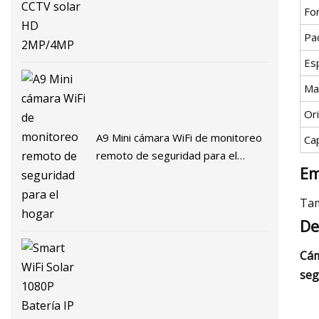
Fo
Pa
Esp
Ma
Or
A9 Mini cámara WiFi de monitoreo
Ca
remoto de seguridad para el
Em
hogar
Tam
De
Cám
seg