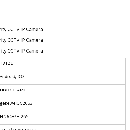
T31ZL
Android, IOS
UBOX ICAM+
gekeweiGC2063
H.264+/H.265
1920*1080 1080P