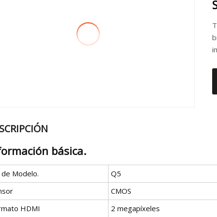
T
b
i
SCRIPCIÓN
formación básica.
º de Modelo.
Q5
nsor
CMOS
rmato HDMI
2 megapíxeles