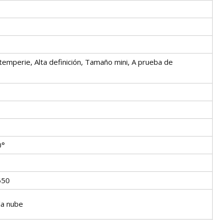
emperie, Alta definición, Tamaño mini, A prueba de
0°
650
la nube