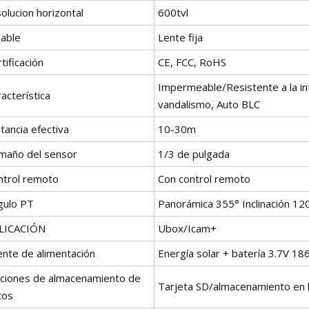
olucion horizontal
600tvl
able
Lente fija
tificación
CE, FCC, RoHS
Impermeable/Resistente a la int
acterística
vandalismo, Auto BLC
tancia efectiva
10-30m
maño del sensor
1/3 de pulgada
ntrol remoto
Con control remoto
gulo PT
Panorámica 355° Inclinación 12
LICACIÓN
Ubox/Icam+
ente de alimentación
Energía solar + batería 3.7V 18
ciones de almacenamiento de
Tarjeta SD/almacenamiento en 
tos