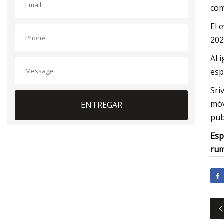
com
El 
202
Al 
esp
Sri
móv
ENTREGAR
pub
Esp
rum