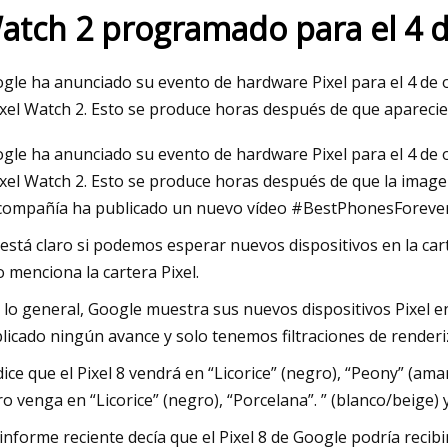
atch 2 programado para el 4 
023
May 26, 2023
gle ha anunciado su evento de hardware Pixel para el 4 de o
cusiones sobre temas de
El rumor de Nintend
ixel Watch 2. Esto se produce horas después de que aparecier
n superior y las prioridades de
que el sistema tend
gle ha anunciado su evento de hardware Pixel para el 4 de o
universidad enmarcan la
función de cámara
ixel Watch 2. Esto se produce horas después de que la image
trimestral de la junta; Diseño
compañía ha publicado un nuevo vídeo #BestPhonesForever
ra Mitchell Hall aprobado
está claro si podemos esperar nuevos dispositivos en la cart
o menciona la cartera Pixel.
 lo general, Google muestra sus nuevos dispositivos Pixel e
licado ningún avance y solo tenemos filtraciones de renderi
dice que el Pixel 8 vendrá en “Licorice” (negro), “Peony” (amar
ro venga en “Licorice” (negro), “Porcelana”. ” (blanco/beige) y 
informe reciente decía que el Pixel 8 de Google podría recib